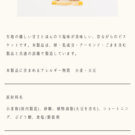
株式会社菊花堂
【本社】
〒500-8034 岐阜県岐阜市本町４丁目１５番地
【５丁目工場】
生地の優しい甘さとほんのり塩味が美味しい、昔ながらのビス
〒500-8034 岐阜市岐阜市本町５丁目３９番地
EL 058-263-1552 E-mail info@kikkadou.jp
ケットです。本製品は、卵・乳成分・アーモンド・ごまを含む
業時間:9:00-16:00
製品と共通の設備で製造しています。
定休日:土曜日・日曜日・祝日
本製品に含まれるアレルギー物質 小麦・大豆
原材料名
小麦粉(国内製造)、砂糖、植物油脂(大豆を含む)、ショートニン
グ、ぶどう糖、食塩/膨張剤