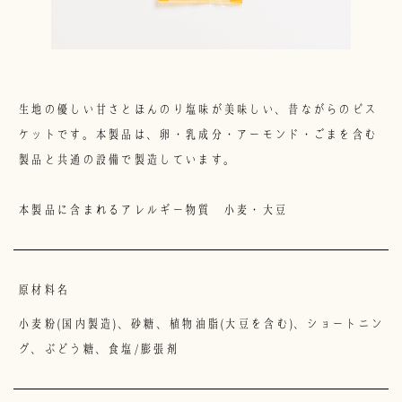
株式会社菊花堂
【本社】
〒500-8034 岐阜県岐阜市本町４丁目１５番地
【５丁目工場】
生地の優しい甘さとほんのり塩味が美味しい、昔ながらのビス
〒500-8034 岐阜市岐阜市本町５丁目３９番地
EL 058-263-1552 E-mail info@kikkadou.jp
ケットです。本製品は、卵・乳成分・アーモンド・ごまを含む
業時間:9:00-16:00
製品と共通の設備で製造しています。
定休日:土曜日・日曜日・祝日
本製品に含まれるアレルギー物質 小麦・大豆
原材料名
小麦粉(国内製造)、砂糖、植物油脂(大豆を含む)、ショートニン
グ、ぶどう糖、食塩/膨張剤